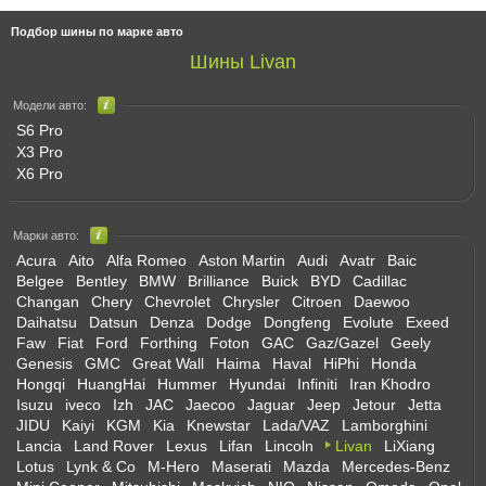
Подбор шины по марке авто
Шины Livan
Модели авто:
S6 Pro
X3 Pro
X6 Pro
Марки авто:
Acura
Aito
Alfa Romeo
Aston Martin
Audi
Avatr
Baic
Belgee
Bentley
BMW
Brilliance
Buick
BYD
Cadillac
Changan
Chery
Chevrolet
Chrysler
Citroen
Daewoo
Daihatsu
Datsun
Denza
Dodge
Dongfeng
Evolute
Exeed
Faw
Fiat
Ford
Forthing
Foton
GAC
Gaz/Gazel
Geely
Genesis
GMC
Great Wall
Haima
Haval
HiPhi
Honda
Hongqi
HuangHai
Hummer
Hyundai
Infiniti
Iran Khodro
Isuzu
iveco
Izh
JAC
Jaecoo
Jaguar
Jeep
Jetour
Jetta
JIDU
Kaiyi
KGM
Kia
Knewstar
Lada/VAZ
Lamborghini
Lancia
Land Rover
Lexus
Lifan
Lincoln
Livan
LiXiang
Lotus
Lynk & Co
M-Hero
Maserati
Mazda
Mercedes-Benz