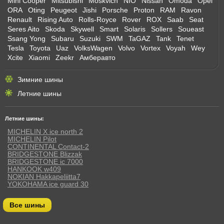
Mini Cooper
Mitsubishi
Moskvich
NIO
Nissan
Omoda
Opel
ORA
Oting
Peugeot
Jishi
Porsche
Proton
RAM
Ravon
Renault
Rising Auto
Rolls-Royce
Rover
ROX
Saab
Seat
Seres Aito
Skoda
Skywell
Smart
Solaris
Sollers
Soueast
Ssang Yong
Subaru
Suzuki
SWM
TaGAZ
Tank
Tenet
Tesla
Toyota
Uaz
VolksWagen
Volvo
Vortex
Voyah
Wey
Xcite
Xiaomi
Zeekr
Амберавто
Зимние шины
Летние шины
Летние шины:
MICHELIN X ice north 2
MICHELIN Pilot
CONTINENTAL Contact-2
BRIDGESTONE Blizzak
BRIDGESTONE ic 7000
HANKOOK w409
NOKIAN Hakkapeliitta7
YOKOHAMA ice guard 30
Все шины